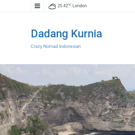
℃
25.42
London
Dadang Kurnia
Crazy Nomad Indonesian