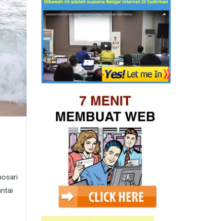
nosari
ntai