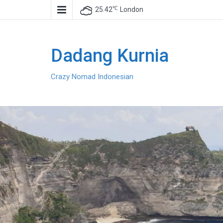
℃
25.42
London
Dadang Kurnia
Crazy Nomad Indonesian