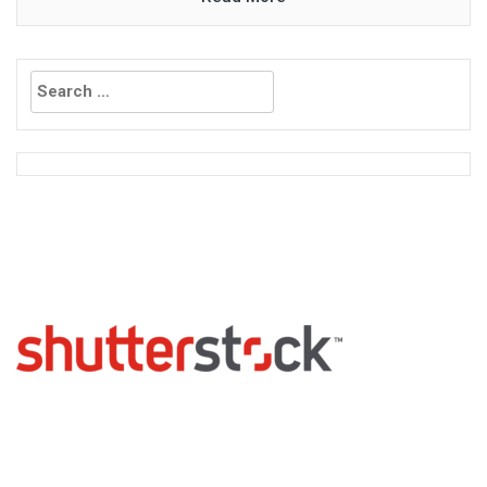
Search
for: