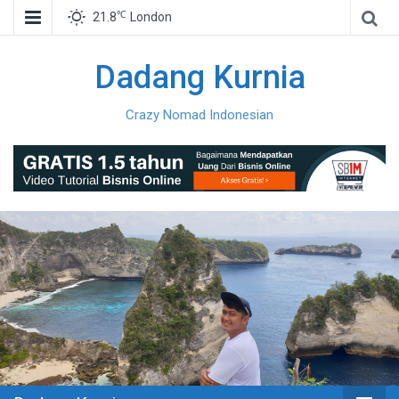
℃
21.8
London
Dadang Kurnia
Crazy Nomad Indonesian