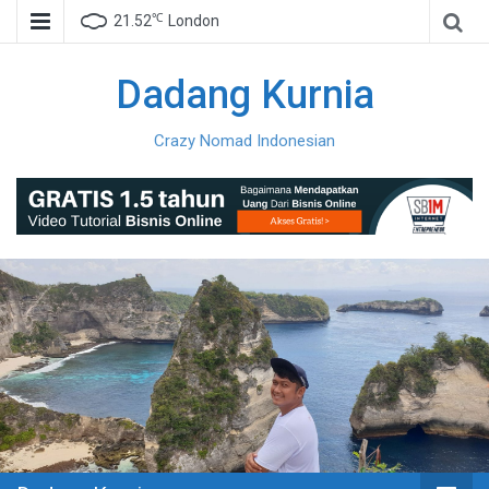
℃
21.52
London
Dadang Kurnia
Crazy Nomad Indonesian